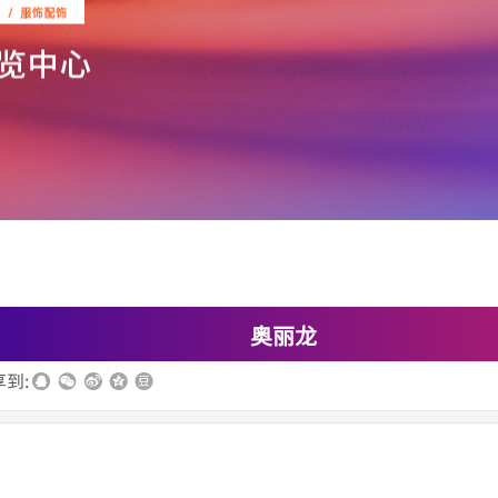
奥丽龙
到: